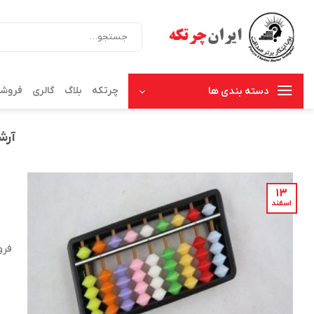
Ski
t
جستجو
برای:
conten
چرتکه
بلاگ
گالری
فروشگ
دسته بندی ها
آرش
۱۳
اسفند
فرو