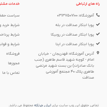
راه های ارتباطی
خدمات مشتر
آموزشگاه: ۰۳۱۳۷۵۰۷۱۰۰
سیاست حفظ
پویا ابتکار صداقت در بله
شرایط خرید و
پویا ابتکار صداقت در روبیکا
شرایط پرداخ
پویا ابتکار صداقت در ایتا
شرایط و قوان
آدرس آموزشگاه: قهدریجان - خیابان
فروشگاه
امام - کوچه شهید قاسم طاهری (جنب
مجوزها
بانک صادرات) بن بست شهید مرتضی
طاهری پلاک ۴۰ مجتمع آموزشی
تماس با ما
صداقت
تمامی حقوق این وب سایت برای
ایران چرتکه
محفوظ می باشد.