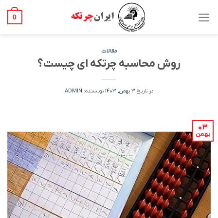
Ski
t
0
conten
مقالات
روش محاسبه چرتکه ای چیست؟
در تاریخ
3 بهمن, 1403
نویسنده:
ADMIN
۰۳
بهمن