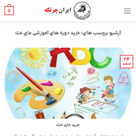
Ski
t
0
conten
آرشیو برچسب های:
خرید دوره های آموزشی مای مث
۲۴
اسفند
خرید مای مث