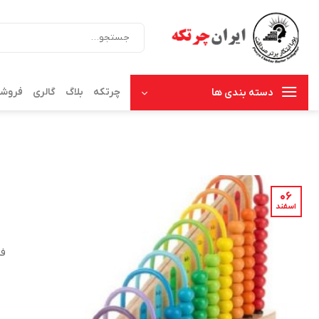
Ski
t
جستجو
برای:
conten
چرتکه
بلاگ
گالری
فروشگ
دسته بندی ها
۰۶
اسفند
فر