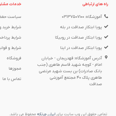
راه های ارتباطی
خدمات مشتر
آموزشگاه: ۰۳۱۳۷۵۰۷۱۰۰
سیاست حفظ
پویا ابتکار صداقت در بله
شرایط خرید و
پویا ابتکار صداقت در روبیکا
شرایط پرداخ
پویا ابتکار صداقت در ایتا
شرایط و قوان
آدرس آموزشگاه: قهدریجان - خیابان
فروشگاه
امام - کوچه شهید قاسم طاهری (جنب
مجوزها
بانک صادرات) بن بست شهید مرتضی
طاهری پلاک ۴۰ مجتمع آموزشی
تماس با ما
صداقت
تمامی حقوق این وب سایت برای
ایران چرتکه
محفوظ می باشد.