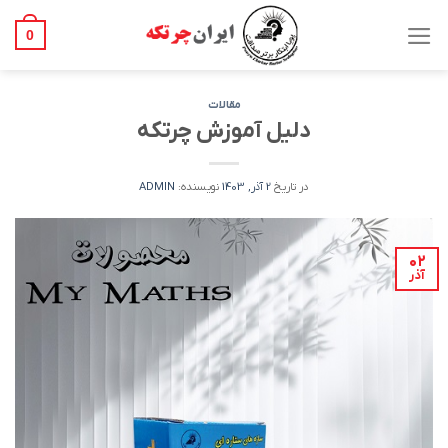
Ski
t
0
conten
مقالات
دلیل آموزش چرتکه
در تاریخ
2 آذر, 1403
نویسنده:
ADMIN
۰۲
آذر